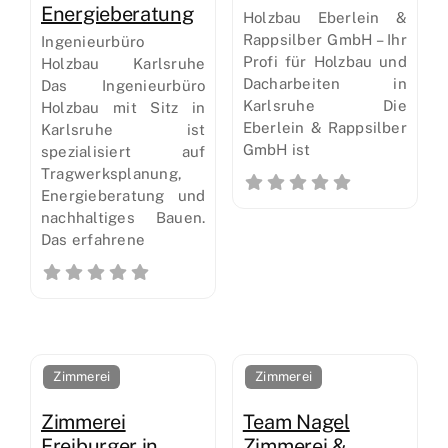
Energieberatung
Holzbau Eberlein &
Rappsilber GmbH – Ihr
Ingenieurbüro
Profi für Holzbau und
Holzbau Karlsruhe
Dacharbeiten in
Das Ingenieurbüro
Karlsruhe Die
Holzbau mit Sitz in
Eberlein & Rappsilber
Karlsruhe ist
GmbH ist
spezialisiert auf
Tragwerksplanung,
Energieberatung und
nachhaltiges Bauen.
Das erfahrene
Zimmerei
Zimmerei
Zimmerei
Team Nagel
Freiburger in
Zimmerei &