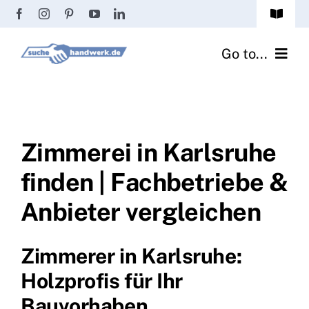
Zum
Toggle
Inhalt
Navigat
Passwort vergessen?
springen
Go to...
Registrierung
Handwerker finden
Anmeldung
Fliesenrechner
Zimmerei in Karlsruhe
finden | Fachbetriebe &
Handwerker Ratgeber
Anbieter vergleichen
Wir über uns
Zimmerer in Karlsruhe:
Holzprofis für Ihr
Bauvorhaben