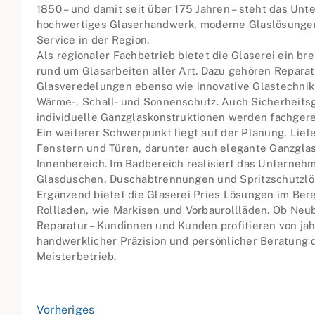
1850 – und damit seit über 175 Jahren – steht das Un
hochwertiges Glaserhandwerk, moderne Glaslösungen
Service in der Region.
Als regionaler Fachbetrieb bietet die Glaserei ein b
rund um Glasarbeiten aller Art. Dazu gehören Repara
Glasveredelungen ebenso wie innovative Glastechnik m
Wärme-, Schall- und Sonnenschutz. Auch Sicherheitsg
individuelle Ganzglaskonstruktionen werden fachger
Ein weiterer Schwerpunkt liegt auf der Planung, Lie
Fenstern und Türen, darunter auch elegante Ganzglas
Innenbereich. Im Badbereich realisiert das Unterne
Glasduschen, Duschabtrennungen und Spritzschutzl
Ergänzend bietet die Glaserei Pries Lösungen im Be
Rollladen, wie Markisen und Vorbaurollläden. Ob Neu
Reparatur – Kundinnen und Kunden profitieren von ja
handwerklicher Präzision und persönlicher Beratung 
Meisterbetrieb.
Vorheriges