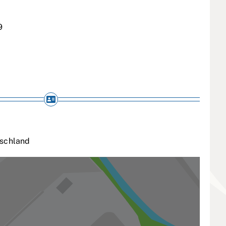
9
schland