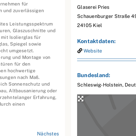
ternehmen für
Glaserei Pries
 und zuverlässigen
Schauenburger Straße 4
reites Leistungsspektrum
24105
Kiel
turen, Glaszuschnitte und
it Isolierglas für
Kontaktdaten:
las, Spiegel sowie
echt umgesetzt.
Website
ferung und Montage von
türen für den
hmen hochwertige
Bundesland:
ösungen nach Maß.
reich Sonnenschutz und
Schleswig-Holstein
,
Deut
bau, Altbausanierung oder
hrzehntelanger Erfahrung,
durch einen
Nächstes