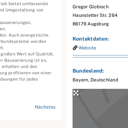
ieb bietet umfassende
Gregor Globisch
und Umgestaltung von
Haunstetter Str. 264
ausanierungen,
86179
Augsburg
en,
den. Auch energetische
Kontaktdaten:
rbundsysteme werden
t.
Website
großen Wert auf Qualität,
er Bausanierung ist es,
u erhalten und den
Bundesland:
rg profitieren von einer
ösungen für jedes
Bayern
,
Deutschland
Nächstes