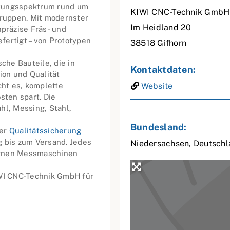
stungsspektrum rund um
KIWI CNC-Technik GmbH
ruppen. Mit modernster
Im Heidland 20
präzise Fräs- und
fertigt – von Prototypen
38518
Gifhorn
he Bauteile, die in
Kontaktdaten:
ion und Qualität
ht es, komplette
Website
sten spart. Die
hl, Messing, Stahl,
Bundesland:
der
Qualitätssicherung
g bis zum Versand. Jedes
Niedersachsen
,
Deutschl
ernen Messmaschinen
IWI CNC-Technik GmbH für