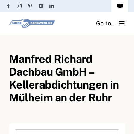
Zum
Toggle
Inhalt
Navigat
Passwort vergessen?
springen
Go to...
Registrierung
Handwerker finden
Anmeldung
Manfred Richard
Fliesenrechner
Dachbau GmbH –
Handwerker Ratgeber
Kellerabdichtungen in
Wir über uns
Mülheim an der Ruhr