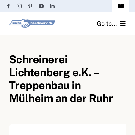
Zum
Toggle
Inhalt
Navigat
Passwort vergessen?
springen
Go to...
Registrierung
Handwerker finden
Anmeldung
Schreinerei
Fliesenrechner
Lichtenberg e.K. –
Handwerker Ratgeber
Treppenbau in
Wir über uns
Mülheim an der Ruhr