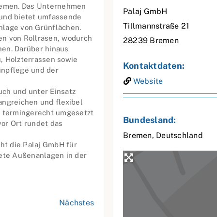
Bremen. Das Unternehmen
Palaj GmbH
 und bietet umfassende
Tillmannstraße 21
nlage von Grünflächen.
en von Rollrasen, wodurch
28239
Bremen
hen. Darüber hinaus
, Holzterrassen sowie
Kontaktdaten:
ünpflege und der
Website
uch und unter Einsatz
angreichen und flexibel
d termingerecht umgesetzt
Bundesland:
or Ort rundet das
Bremen
,
Deutschland
eht die Palaj GmbH für
tete Außenanlagen in der
Nächstes