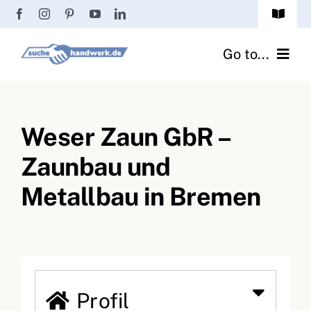
Zum
Toggle
Inhalt
Navigat
Passwort vergessen?
springen
Go to...
Registrierung
Handwerker finden
Anmeldung
Weser Zaun GbR –
Fliesenrechner
Zaunbau und
Handwerker Ratgeber
Metallbau in Bremen
Wir über uns
Profil