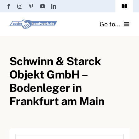
Zum
Toggle
Inhalt
Navigat
Passwort vergessen?
springen
Go to...
Registrierung
Handwerker finden
Anmeldung
Schwinn & Starck
Fliesenrechner
Objekt GmbH –
Handwerker Ratgeber
Bodenleger in
Wir über uns
Frankfurt am Main