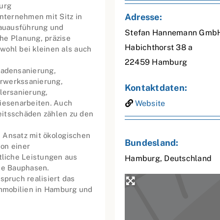
urg
Adresse:
nternehmen mit Sitz in
Bauausführung und
Stefan Hannemann Gmb
he Planung, präzise
Habichthorst 38 a
wohl bei kleinen als auch
22459
Hamburg
adensanierung,
erwerkssanierung,
Kontaktdaten:
lersanierung,
liesenarbeiten. Auch
Website
eitsschäden zählen zu den
 Ansatz mit ökologischen
Bundesland:
on einer
liche Leistungen aus
Hamburg
,
Deutschland
lle Bauphasen.
pruch realisiert das
mmobilien in Hamburg und