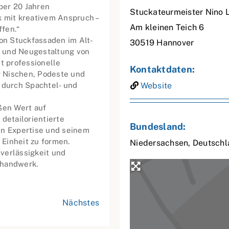
ber 20 Jahren
Stuckateurmeister Nino L
k mit kreativem Anspruch –
Am kleinen Teich 6
fen.“
n Stuckfassaden im Alt-
30519
Hannover
g und Neugestaltung von
t professionelle
Kontaktdaten:
 Nischen, Podeste und
 durch Spachtel- und
Website
ßen Wert auf
detailorientierte
Bundesland:
en Expertise und seinem
Einheit zu formen.
Niedersachsen
,
Deutschl
uverlässigkeit und
uhandwerk.
Nächstes