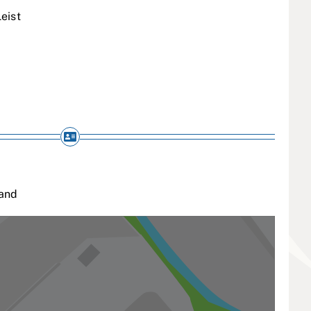
eist
and