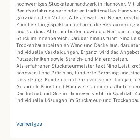
hochwertiges Stuckateurhandwerk in Hannover. Mit ü
Berufserfahrung verbindet er traditionelles Handwer
ganz nach dem Motto: „Altes bewahren, Neues erschaf
Zum Leistungsspektrum gehören die Restaurierung vo
und Neubau, Abformarbeiten sowie die Restaurierun
Stuck im Innenbereich. Darüber hinaus führt Nino Leis
Trockenbauarbeiten an Wand und Decke aus, darunter
individuelle Verkleidungen. Ergänzt wird das Angebot
Putztechniken sowie Streich- und Malerarbeiten.
Als erfahrener Stuckateurmeister legt Nino Leist gro
handwerkliche Präzision, fundierte Beratung und eine 
Umsetzung. Kunden profitieren von seiner langjährig
Anspruch, Kunst und Handwerk zu einer ästhetischen 
Der Betrieb mit Sitz in Hannover steht für Qualität, Z
individuelle Lösungen im Stuckateur- und Trockenba
Vorheriges