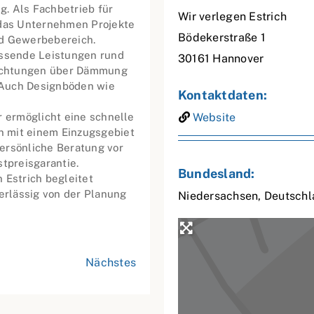
. Als Fachbetrieb für
Wir verlegen Estrich
t das Unternehmen Projekte
Bödekerstraße 1
nd Gewerbebereich.
assende Leistungen rund
30161
Hannover
dichtungen über Dämmung
 Auch Designböden wie
Kontaktdaten:
r ermöglicht eine schnelle
Website
n mit einem Einzugsgebiet
ersönliche Beratung vor
stpreisgarantie.
Bundesland:
 Estrich begleitet
rlässig von der Planung
Niedersachsen
,
Deutschl
Nächstes