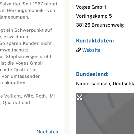
lzgitter. Seit 1967 bietet
Voges GmbH
m Heizungstechnik – von
Vorlingskamp 5
 Wärmepumpen,
38126
Braunschweig
egt ein Schwerpunkt auf
, etwa durch
Kontaktdaten:
 So sparen Kunden nicht
Umweltschutz.
Website
er Stephan Voges steht
2 ist die Voges GmbH
chste Qualität in
Bundesland:
n von umfassender
u aktuellen
Niedersachsen
,
Deutschl
Vaillant, Wilo, Roth, IMI
 Qualität und
Nächstes