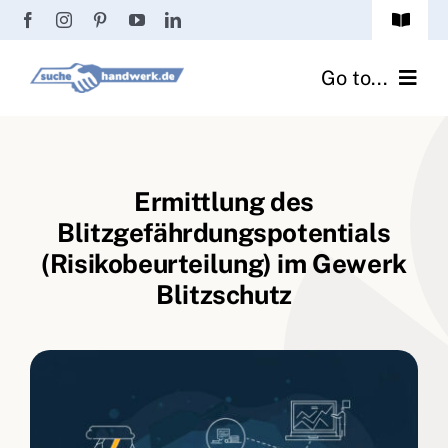
Zum
Toggle
Inhalt
Navigat
Passwort vergessen?
springen
Go to...
Registrierung
Handwerker finden
Anmeldung
Ermittlung des
Fliesenrechner
Blitzgefährdungspotentials
Handwerker Ratgeber
(Risikobeurteilung) im Gewerk
Blitzschutz
Wir über uns