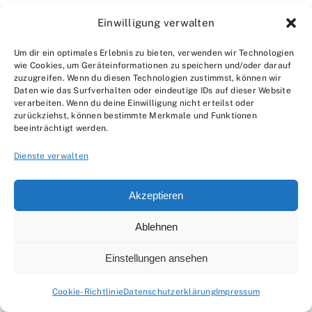
ist, muss die Erdungsanlage möglicherweise
Einwilligung verwalten
nachgebessert werden.
Um dir ein optimales Erlebnis zu bieten, verwenden wir Technologien
Fazit: Schützt euer
wie Cookies, um Geräteinformationen zu speichern und/oder darauf
zuzugreifen. Wenn du diesen Technologien zustimmst, können wir
Zuhause mit der richtigen
Daten wie das Surfverhalten oder eindeutige IDs auf dieser Website
verarbeiten. Wenn du deine Einwilligung nicht erteilst oder
Materialauswahl
zurückziehst, können bestimmte Merkmale und Funktionen
beeinträchtigt werden.
Dienste verwalten
Die Auswahl der richtigen Materialien und
Komponenten für euer Blitzschutzsystem ist
Akzeptieren
entscheidend für den Schutz eures Hauses und
eurer Lieben. Denkt daran, dass es bei Blitzschutz
Ablehnen
nicht um irgendeine Billiglösung geht, sondern um
Einstellungen ansehen
eine Investition in eure Sicherheit und euer
Eigentum. Plant sorgfältig, wählt hochwertige
Cookie-Richtlinie
Datenschutzerklärung
Impressum
Materialien, lasst euch von einer Fachkraft