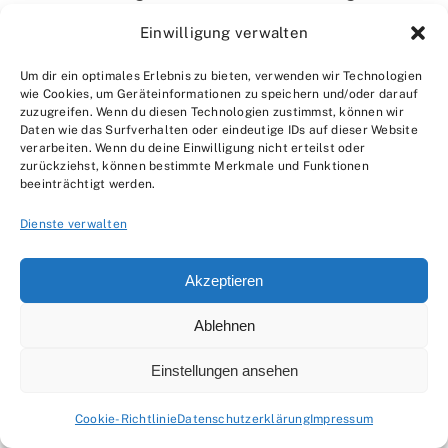
unterbricht.
Einwilligung verwalten
2. Welche Werkzeuge benötige ich, um
Um dir ein optimales Erlebnis zu bieten, verwenden wir Technologien
wie Cookies, um Geräteinformationen zu speichern und/oder darauf
Kurzschlüsse und Unterbrechungen zu finden?
zuzugreifen. Wenn du diesen Technologien zustimmst, können wir
Die wichtigsten Werkzeuge sind ein Multimeter, ein
Daten wie das Surfverhalten oder eindeutige IDs auf dieser Website
verarbeiten. Wenn du deine Einwilligung nicht erteilst oder
Durchgangsprüfer und ein Isolationsmessgerät.
zurückziehst, können bestimmte Merkmale und Funktionen
beeinträchtigt werden.
3. Was muss ich beachten, bevor ich mit
Dienste verwalten
Elektroreparaturen beginne?
Vor der Arbeit muss die Stromversorgung
Akzeptieren
abgeschaltet und gegen Wiedereinschalten
Ablehnen
gesichert werden. Tragt geeignete
Schutzkleidung, wie Handschuhe und
Einstellungen ansehen
Schutzbrille.
Cookie-Richtlinie
Datenschutzerklärung
Impressum
4. Wie kann ich einen Kurzschluss lokalisieren?