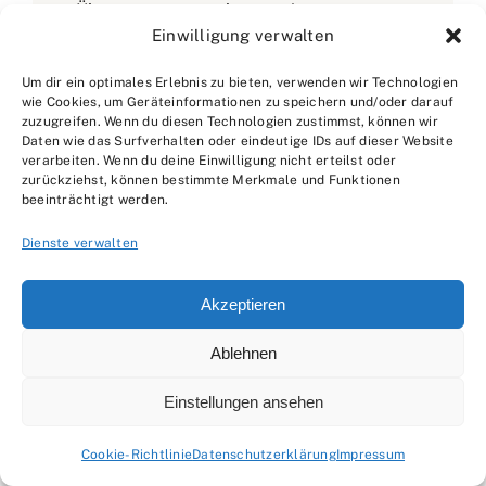
Überspannungsschutz – mit
Einwilligung verwalten
zusätzlichem Blick auf industrielle
Anlagen- und Aufzugsthemen. Sein
Um dir ein optimales Erlebnis zu bieten, verwenden wir Technologien
wie Cookies, um Geräteinformationen zu speichern und/oder darauf
Markenzeichen ist methodische
zuzugreifen. Wenn du diesen Technologien zustimmst, können wir
Störungsdiagnose: Symptom,
Daten wie das Surfverhalten oder eindeutige IDs auf dieser Website
verarbeiten. Wenn du deine Einwilligung nicht erteilst oder
Hypothese, Messung, Befund. Erst
zurückziehst, können bestimmte Merkmale und Funktionen
beeinträchtigt werden.
verstehen, dann handeln. Auf suche-
handwerk.de erklärt Tobias
Dienste verwalten
Elektrosicherheit und Technik so, dass
Laien Orientierung bekommen und
Akzeptieren
Betriebe weniger Rückfragen haben. Er
Ablehnen
zeigt, woran man seriöse Installation
erkennt, wie Wartungslogik funktioniert
Einstellungen ansehen
und wie man typische Ursachen von
Cookie-Richtlinie
Datenschutzerklärung
Impressum
Ausfällen eingrenzt – ohne riskante DIY-