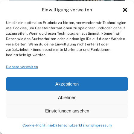
Einwilligung verwalten
Um dir ein optimales Erlebnis zu bieten, verwenden wir Technologien
wie Cookies, um Geräteinformationen zu speichern und/oder darauf
zuzugreifen. Wenn du diesen Technologien zustimmst, können wir
Daten wie das Surfverhalten oder eindeutige IDs auf dieser Website
verarbeiten. Wenn du deine Einwilligung nicht erteilst oder
zurückziehst, können bestimmte Merkmale und Funktionen
beeinträchtigt werden.
Dienste verwalten
Akzeptieren
Integration von Smart-Home-Komponenten in die
elektrische Unterverteilung.
Ablehnen
Einstellungen ansehen
Die erforderliche Schutzart hängt von den
spezifischen Bedingungen ab. In der Regel
Cookie-Richtlinie
Datenschutzerklärung
Impressum
werden im Außenbereich Verteilerkästen und