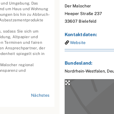
d und Umgebung. Das
Der Malocher
und um Haus und Wohnung
Heeper Straße 237
ungen bis hin zu Abbruch-
r Asbestzementprodukte
33607
Bielefeld
, sodass Sie sich um
Kontaktdaten:
idung, Altpapier und
en Terminen und fairen
Website
en Ansprechpartner, der
denheit spiegelt sich in
Bundesland:
 Malocher regional
ransparenz und
Nordrhein-Westfalen
,
Deu
Nächstes