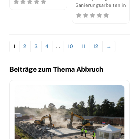
Sanierungsarbeiten in
1
2
3
4
…
10
11
12
→
Beiträge zum Thema Abbruch