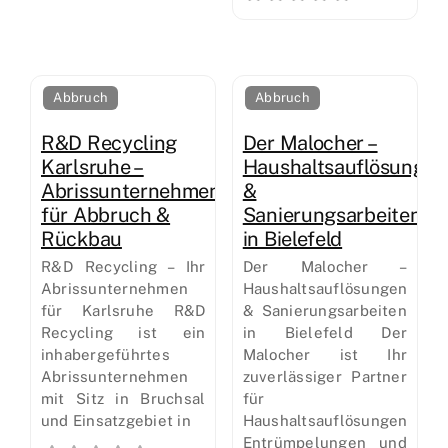
Abbruch
Abbruch
R&D Recycling
Der Malocher –
Karlsruhe –
Haushaltsauflösungen
Abrissunternehmen
&
für Abbruch &
Sanierungsarbeiten
Rückbau
in Bielefeld
R&D Recycling – Ihr
Der Malocher –
Abrissunternehmen
Haushaltsauflösungen
für Karlsruhe R&D
& Sanierungsarbeiten
Recycling ist ein
in Bielefeld Der
inhabergeführtes
Malocher ist Ihr
Abrissunternehmen
zuverlässiger Partner
mit Sitz in Bruchsal
für
und Einsatzgebiet in
Haushaltsauflösungen,
Entrümpelungen und