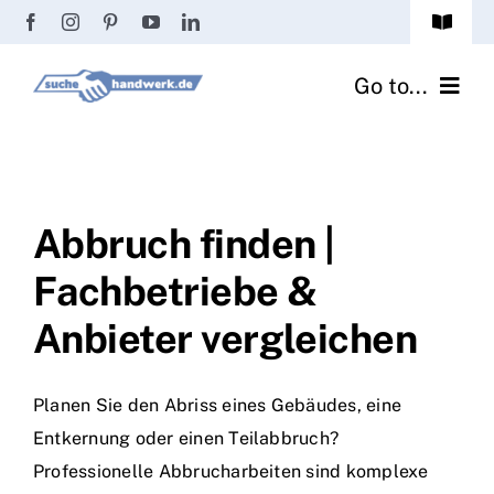
Zum
Toggle
Inhalt
Navigat
Passwort vergessen?
springen
Go to...
Registrierung
Handwerker finden
Anmeldung
Fliesenrechner
Abbruch finden |
Fachbetriebe &
Handwerker Ratgeber
Anbieter vergleichen
Wir über uns
Planen Sie den Abriss eines Gebäudes, eine
Entkernung oder einen Teilabbruch?
Professionelle Abbrucharbeiten sind komplexe