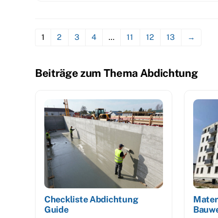
1
2
3
4
…
11
12
13
→
Beiträge zum Thema Abdichtung
Checkliste Abdichtung
Mater
Guide
Bauwe