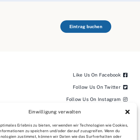
Eintrag buchen
Like Us On Facebook
Follow Us On Twitter
Follow Us On Instagram
Follow Us On LinkedIn
Einwilligung verwalten
Follow us on YouTube
optimales Erlebnis zu bieten, verwenden wir Technologien wie Cookies,
nformationen zu speichern und/oder darauf zuzugreifen. Wenn du
Follow us on Pinterest
nologien zustimmst, können wir Daten wie das Surfverhalten oder