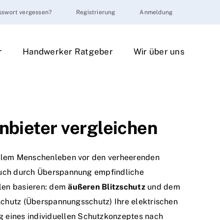
sswort vergessen?
Registrierung
Anmeldung
r
Handwerker Ratgeber
Wir über uns
Anbieter vergleichen
 allem Menschenleben vor den verheerenden
 auch durch Überspannung empfindliche
ulen basieren: dem
äußeren Blitzschutz
und dem
tzschutz (Überspannungsschutz) Ihre elektrischen
g eines individuellen Schutzkonzeptes nach