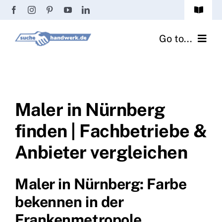
Zum
Toggle
Inhalt
Navigat
Passwort vergessen?
springen
Go to...
Registrierung
Handwerker finden
Anmeldung
Fliesenrechner
Maler in Nürnberg
finden | Fachbetriebe &
Handwerker Ratgeber
Anbieter vergleichen
Wir über uns
Maler in Nürnberg: Farbe
bekennen in der
Frankenmetropole