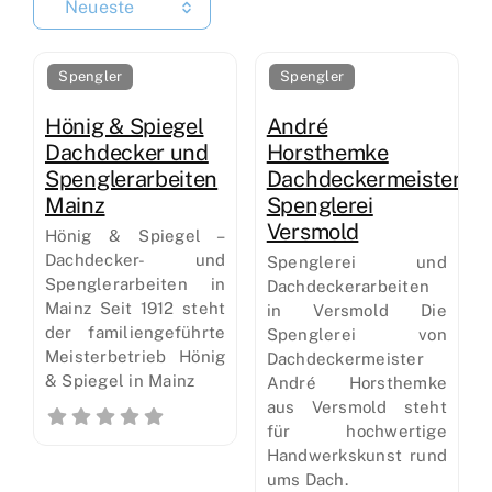
Neueste
Spengler
Spengler
Hönig & Spiegel
André
Dachdecker und
Horsthemke
Spenglerarbeiten
Dachdeckermeister
Mainz
Spenglerei
Versmold
Hönig & Spiegel –
Dachdecker- und
Spenglerei und
Spenglerarbeiten in
Dachdeckerarbeiten
Mainz Seit 1912 steht
in Versmold Die
der familiengeführte
Spenglerei von
Meisterbetrieb Hönig
Dachdeckermeister
& Spiegel in Mainz
André Horsthemke
aus Versmold steht
für hochwertige
Handwerkskunst rund
ums Dach.