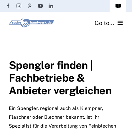
Zum
Toggle
Inhalt
Navigat
Passwort vergessen?
springen
Go to...
Registrierung
Handwerker finden
Anmeldung
Fliesenrechner
Spengler finden |
Fachbetriebe &
Handwerker Ratgeber
Anbieter vergleichen
Wir über uns
Ein Spengler, regional auch als Klempner,
Flaschner oder Blechner bekannt, ist Ihr
Spezialist für die Verarbeitung von Feinblechen