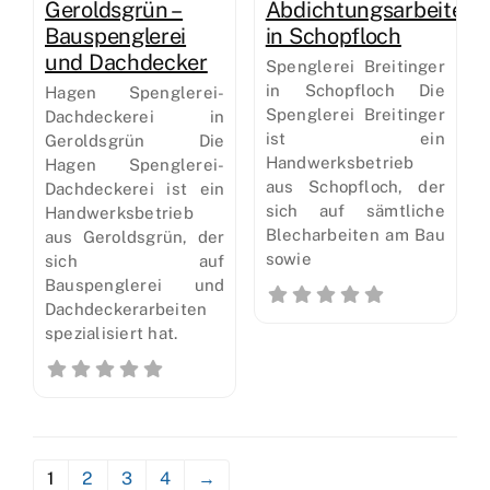
Geroldsgrün –
Abdichtungsarbeiten
Bauspenglerei
in Schopfloch
und Dachdecker
Spenglerei Breitinger
in Schopfloch Die
Hagen Spenglerei-
Spenglerei Breitinger
Dachdeckerei in
ist ein
Geroldsgrün Die
Handwerksbetrieb
Hagen Spenglerei-
aus Schopfloch, der
Dachdeckerei ist ein
sich auf sämtliche
Handwerksbetrieb
Blecharbeiten am Bau
aus Geroldsgrün, der
sowie
sich auf
Bauspenglerei und
Dachdeckerarbeiten
spezialisiert hat.
1
2
3
4
→