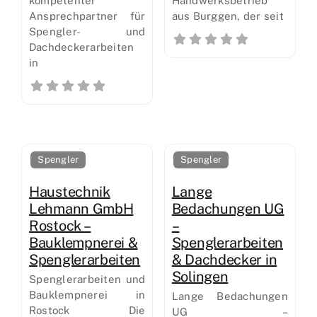
kompetenter
Handwerksbetrieb
Ansprechpartner für
aus Burggen, der seit
Spengler- und
Dachdeckerarbeiten
in
Spengler
Spengler
Haustechnik
Lange
Lehmann GmbH
Bedachungen UG
Rostock –
–
Bauklempnerei &
Spenglerarbeiten
Spenglerarbeiten
& Dachdecker in
Solingen
Spenglerarbeiten und
Bauklempnerei in
Lange Bedachungen
Rostock Die
UG –