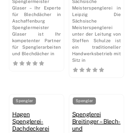
Spenglermeister
Sächsische
Glaser – Ihr Experte
Meisterspenglerei in
für Blechdächer in
Leipzig Die
Aschaffenburg
Sächsische
Spenglermeister
Meisterspenglerei
Glaser ist Ihr
unter der Leitung von
kompetenter Partner
Steffen Schulze ist
für Spenglerarbeiten
ein traditioneller
und Blechdächer in
Handwerksbetrieb mit
Sitz in
Spengler
Spengler
Hagen
Spenglerei
Spenglerei-
Breitinger – Blech-
Dachdeckerei
und