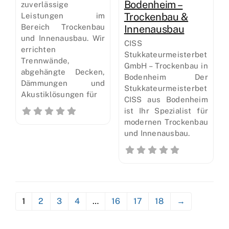
Bodenheim –
zuverlässige
Trockenbau &
Leistungen im
Bereich Trockenbau
Innenausbau
und Innenausbau. Wir
CISS
errichten
Stukkateurmeisterbetrieb
Trennwände,
GmbH – Trockenbau in
abgehängte Decken,
Bodenheim Der
Dämmungen und
Stukkateurmeisterbetrieb
Akustiklösungen für
CISS aus Bodenheim
ist Ihr Spezialist für
modernen Trockenbau
und Innenausbau.
1
2
3
4
…
16
17
18
→