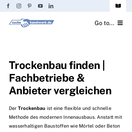
Zum
Toggle
Inhalt
Navigat
Passwort vergessen?
springen
Go to...
Registrierung
Handwerker finden
Anmeldung
Fliesenrechner
Trockenbau finden |
Fachbetriebe &
Handwerker Ratgeber
Anbieter vergleichen
Wir über uns
Der
Trockenbau
ist eine flexible und schnelle
Methode des modernen Innenausbaus. Anstatt mit
wasserhaltigen Baustoffen wie Mörtel oder Beton