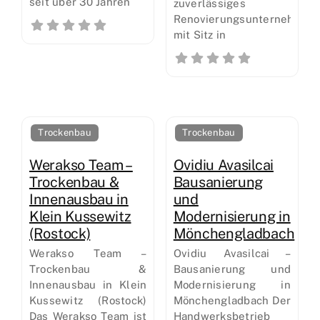
seit über 30 Jahren
zuverlässiges
Renovierungsunternehmen
mit Sitz in
Trockenbau
Trockenbau
Werakso Team –
Ovidiu Avasilcai
Trockenbau &
Bausanierung
Innenausbau in
und
Klein Kussewitz
Modernisierung in
(Rostock)
Mönchengladbach
Werakso Team –
Ovidiu Avasilcai –
Trockenbau &
Bausanierung und
Innenausbau in Klein
Modernisierung in
Kussewitz (Rostock)
Mönchengladbach Der
Das Werakso Team ist
Handwerksbetrieb