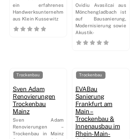
ein erfahrenes
Ovidiu Avasilcai aus
Handwerksunternehmen
Mönchengladbach ist
aus Klein Kussewitz
auf Bausanierung,
Modernisierung sowie
Akustik-
Trockenbau
Trockenbau
Sven Adam
EVABau
Renovierungen
Sanierung
Trockenbau
Frankfurt am
Mainz
Main –
Trockenbau &
Sven Adam
Innenausbau im
Renovierungen –
Rhein-Main-
Trockenbau in Mainz