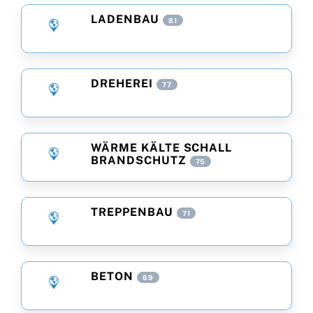
LADENBAU
81
DREHEREI
77
WÄRME KÄLTE SCHALL
BRANDSCHUTZ
75
TREPPENBAU
71
BETON
69