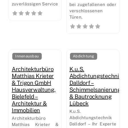
zuverlässigen Service
bei zugefallenen oder
verschlossenen
Türen,
Innenausbau
Abdichtung
Architekturbüro
K.u.S.
Matthias Krieter
Abdichtungstechnik
& Trigon GmbH
Dalldorf –
Hausverwaltung,
Schimmelsanierung
Bielefeld –
& Bautrocknung
Architektur &
Lübeck
Immobilien
K.u.S.
Abdichtungstechnik
Architekturbüro
Dalldorf – Ihr Experte
Matthias Krieter &