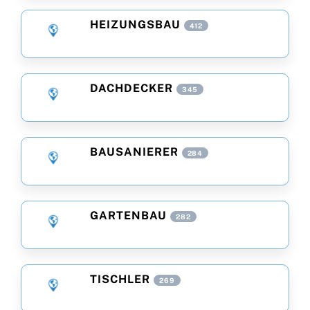
HEIZUNGSBAU
412
DACHDECKER
345
BAUSANIERER
284
GARTENBAU
282
TISCHLER
269