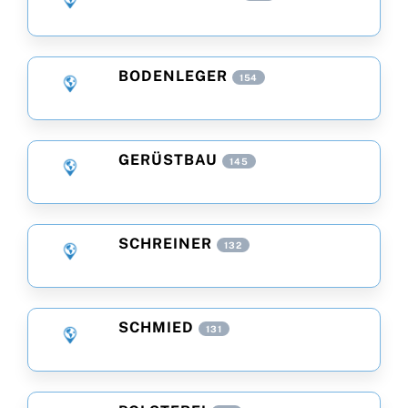
BODENLEGER
154
GERÜSTBAU
145
SCHREINER
132
SCHMIED
131