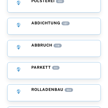
POLSTEREI
131
ABDICHTUNG
127
ABBRUCH
118
PARKETT
111
ROLLADENBAU
104