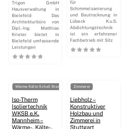
für
Trigon GmbH
Schimmelsanierung
Hausverwaltung in
und Bautrocknung in
Bielefeld Das
Lübeck K.u.S.
Architekturbüro von
Abdichtungstechnik
Dipl.-Ing. Matthias
ist ein erfahrener
Krieter bietet in
Fachbetrieb mit Sitz
Bielefeld umfassende
Leistungen
Wärme Kälte Schall Brandschutz
Zimmerei
Iso-Therm
Liebholz –
Isoliertechnik
Konstruktiver
WKSB e.K.
Holzbau und
Mannheim –
Zimmerei in
Wärme-, Kälte-,
Stuttgart